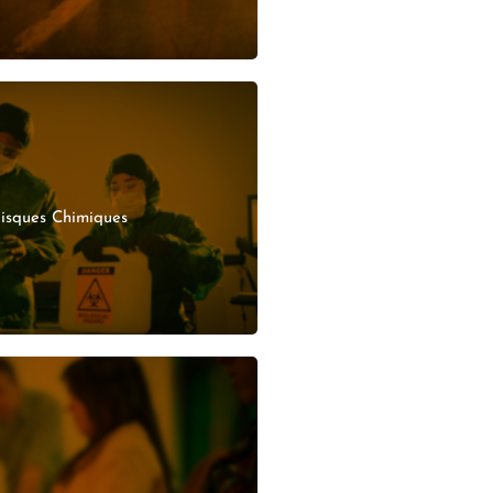
SAVOIR PLUS
isques Chimiques