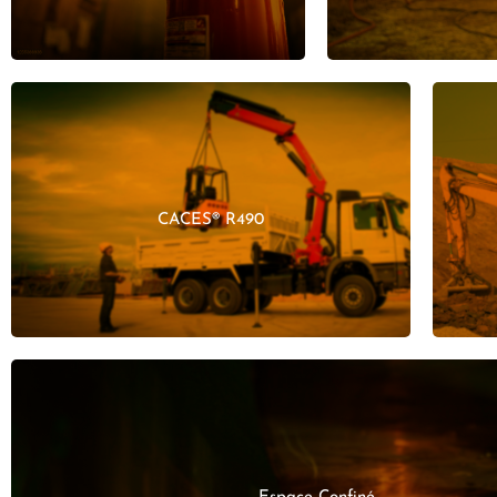
EN SAVOIR PLUS
CACES® R490