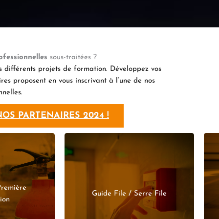
ofessionnelles
sous-traitées ?
s différents projets de formation. Développez vos
es proposent en vous inscrivant à l’une de nos
nelles.
OS PARTENAIRES 2024 !
Première
R PLUS
EN SAVOIR PLUS
Guide File / Serre File
ion