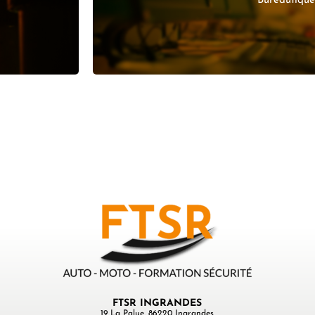
Bureautiqu
EN SAVOIR
FTSR INGRANDES
19 La Palue, 86220 Ingrandes