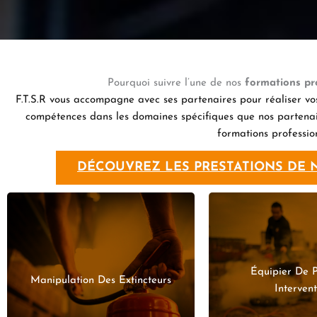
Pourquoi suivre l’une de nos
formations pr
F.T.S.R vous accompagne avec ses partenaires pour réaliser vo
compétences dans les domaines spécifiques que nos partenair
formations profession
DÉCOUVREZ LES PRESTATIONS DE N
Équipier De 
EN SAVOIR PLUS
EN SAVOI
Manipulation Des Extincteurs
Intervent