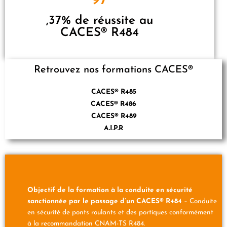
97
,37% de réussite au
CACES® R484
Retrouvez nos formations CACES®
CACES® R485
CACES® R486
CACES® R489
A.I.P.R
Objectif de la formation à la conduite en sécurité
sanctionnée par le passage d’un CACES® R484
– Conduite
en sécurité de ponts roulants et des portiques conformément
à la recommandation CNAM-TS R484.