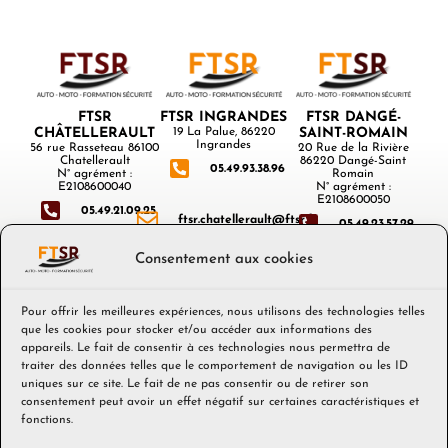
FTSR
FTSR INGRANDES
FTSR DANGÉ-
CHÂTELLERAULT
19 La Palue, 86220
SAINT-ROMAIN
Ingrandes
56 rue Rasseteau 86100
20 Rue de la Rivière
Chatellerault
86220 Dangé-Saint
05.49.93.38.96
N° agrément :
Romain
E2108600040
N° agrément :
E2108600050
05.49.21.09.25
ftsr.chatellerault@ftsr.fr
05.49.23.57.29
Consentement aux cookies
ftsr@ftsr.fr
ftsr.dange@ftsr.fr
Pour offrir les meilleures expériences, nous utilisons des technologies telles
que les cookies pour stocker et/ou accéder aux informations des
appareils. Le fait de consentir à ces technologies nous permettra de
traiter des données telles que le comportement de navigation ou les ID
RÈGLEMENT INTÉRIEUR
uniques sur ce site. Le fait de ne pas consentir ou de retirer son
MON COMPTE CPF
consentement peut avoir un effet négatif sur certaines caractéristiques et
QUALIOPI FORMATION PROFESSIONNELLE
fonctions.
QUALIOPI AUTO-ÉCOLE