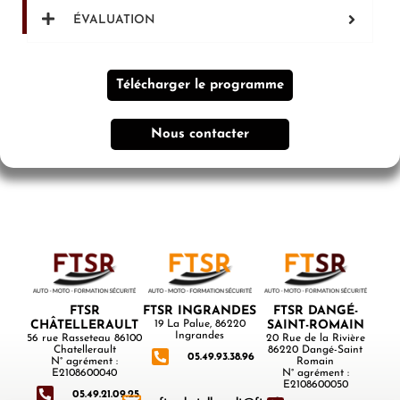
ÉVALUATION
Télécharger le programme
Nous contacter
FTSR
FTSR INGRANDES
FTSR DANGÉ-
CHÂTELLERAULT
19 La Palue, 86220
SAINT-ROMAIN
Ingrandes
56 rue Rasseteau 86100
20 Rue de la Rivière
Chatellerault
86220 Dangé-Saint
05.49.93.38.96
N° agrément :
Romain
E2108600040
N° agrément :
E2108600050
05.49.21.09.25