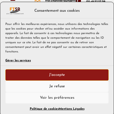
ftsr.chatellerault@ftsr.fr
05.49.23.57.29
Consentement aux cookies
ftsr@ftsr.fr
ftsr.dange@ftsr.fr
Pour offrir les meilleures expériences, nous utilisons des technologies telles
que les cookies pour stocker et/ou accéder aux informations des
appareils. Le fait de consentir à ces technologies nous permettra de
traiter des données telles que le comportement de navigation ou les ID
RÈGLEMENT INTÉRIEUR
uniques sur ce site. Le fait de ne pas consentir ou de retirer son
MON COMPTE CPF
consentement peut avoir un effet négatif sur certaines caractéristiques et
QUALIOPI FORMATION PROFESSIONNELLE
fonctions.
QUALIOPI AUTO-ÉCOLE
STATISTIQUES FORMATIONS
Gérer les services
NOS ARTICLES
MENTIONS LÉGALES
J'accepte
POLITIQUE DE COOKIES (EU)
CGV
NOUS CONTACTER
Je refuse
Voir les préférences
© FTSR 2026
Politique de cookies
Mentions Légales