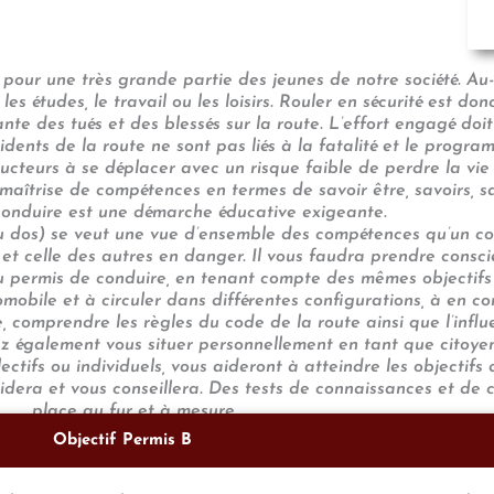
pour une très grande partie des jeunes de notre société. Au-
les études, le travail ou les loisirs. Rouler en sécurité est do
te des tués et des blessés sur la route. L’effort engagé doi
idents de la route ne sont pas liés à la fatalité et le prog
cteurs à se déplacer avec un risque faible de perdre la vie 
aîtrise de compétences en termes de savoir être, savoirs, sav
onduire est une démarche éducative exigeante.
 dos) se veut une vue d’ensemble des compétences qu’un c
 et celle des autres en danger. Il vous faudra prendre consc
du permis de conduire, en tenant compte des mêmes objectifs 
ile et à circuler dans différentes configurations, à en conna
 comprendre les règles du code de la route ainsi que l’influ
ez également vous situer personnellement en tant que citoye
ectifs ou individuels, vous aideront à atteindre les objectifs d
idera et vous conseillera. Des tests de connaissances et de 
place au fur et à mesure.
Objectif Permis B