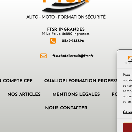
FTSR INGRANDES
19 La Palue, 86220 Ingrandes
05.49.93.38.96
ftsr.chatellerault@ftsr.fr
Pour 
cooki
 COMPTE CPF
QUALIOPI FORMATION PROFESSIONN
conse
compo
NOS ARTICLES
MENTIONS LÉGALES
POLITIQ
conse
caract
NOUS CONTACTER
Gérer