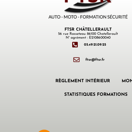
FTSR CHÂTELLERAULT
56 rue Rasseteau 86100 Chatellerault
N° agrément : E2108600040
05.49.21.09.25
ftsr@ftsr.fr
RÈGLEMENT INTÉRIEUR
MON
STATISTIQUES FORMATIONS