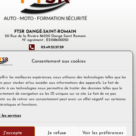
FTSR DANGÉ-SAINT-ROMAIN
20 Rue de la Rivière 86220 Dangé-Saint Romain
N° agrément : E2108600050
05.49.23.57.29
Consentement aux cookies
ftsr.dange@ftsr.fr
offrir les meilleures expériences, nous utilisons des technologies telles que les
es pour stocker et/ou accéder aux informations des appareils. Le fait de
ELLE
QUALIOPI AUTO-ÉCOLE
ntir à ces technologies nous permettra de traiter des données telles que le
rtement de navigation ou les ID uniques sur ce site. Le fait de ne pas
UE DE COOKIES (EU)
CGV
ntir ou de retirer son consentement peut avoir un effet négatif sur certaines
éristiques et fonctions.
 les services
J'accepte
Je refuse
Voir les préférences