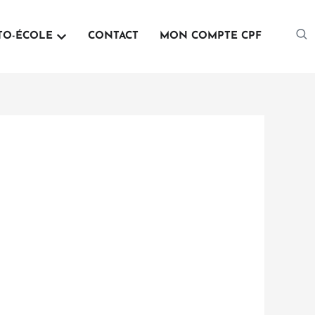
mation Professionnelle
Ouvrir Auto-école
TO-ÉCOLE
CONTACT
MON COMPTE CPF