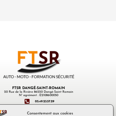
FTSR DANGÉ-SAINT-ROMAIN
20 Rue de la Rivière 86220 Dangé-Saint Romain
N° agrément : E2108600050
05.49.23.57.29
Consentement aux cookies
ftsr.dange@ftsr.fr