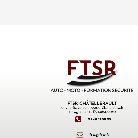
FTSR CHÂTELLERAULT
56 rue Rasseteau 86100 Chatellerault
N° agrément : E2108600040
05.49.21.09.25
ftsr@ftsr.fr