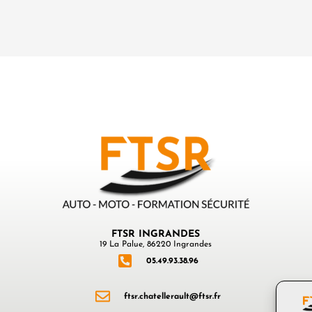
FTSR INGRANDES
19 La Palue, 86220 Ingrandes
05.49.93.38.96
ftsr.chatellerault@ftsr.fr